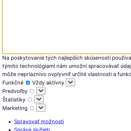
Na poskytovanie tých najlepších skúseností používa
týmito technológiami nám umožní spracovávať údaje, 
môže nepriaznivo ovplyvniť určité vlastnosti a funkc
Funkčné
Funkčné
Vždy aktívny
Predvoľby
Predvoľby
Štatistiky
Štatistiky
Marketing
Marketing
Spravovať možnosti
Správa služieb