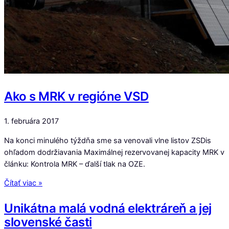
Ako s MRK v regióne VSD
1. februára 2017
Na konci minulého týždňa sme sa venovali vlne listov ZSDis
ohľadom dodržiavania Maximálnej rezervovanej kapacity MRK v
článku: Kontrola MRK – ďalší tlak na OZE.
Čítať viac »
Unikátna malá vodná elektráreň a jej
slovenské časti