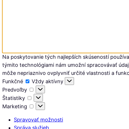
Na poskytovanie tých najlepších skúseností používa
týmito technológiami nám umožní spracovávať údaje, 
môže nepriaznivo ovplyvniť určité vlastnosti a funkc
Funkčné
Funkčné
Vždy aktívny
Predvoľby
Predvoľby
Štatistiky
Štatistiky
Marketing
Marketing
Spravovať možnosti
Správa služieb